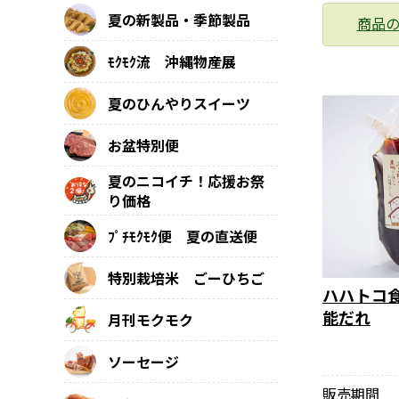
夏の新製品・季節製品
商品
ﾓｸﾓｸ流 沖縄物産展
夏のひんやりスイーツ
お盆特別便
夏のニコイチ！応援お祭
り価格
ﾌﾟﾁﾓｸﾓｸ便 夏の直送便
特別栽培米 ごーひちご
ハハトコ
能だれ
月刊モクモク
ソーセージ
販売期間