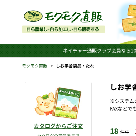
ネイチャー通販クラブ会員なら10
モクモク直販
しお学舎製品・たれ
しお学
※システム
FAXなど
カタログからご注文
18
件中
カタログの商品番号で