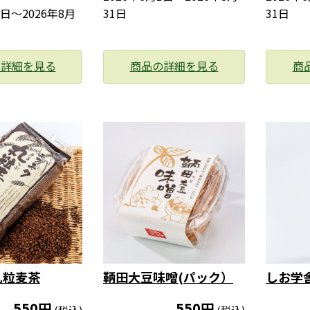
1日〜2026年8月
31日
31日
の詳細を見る
商品の詳細を見る
商
丸粒麦茶
鞆田大豆味噌(パック）
しお学
550円
550円
(税込)
(税込)