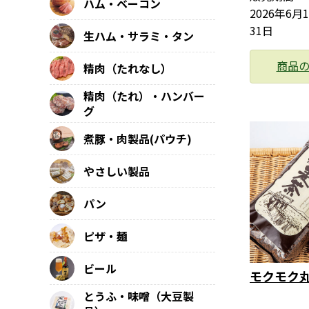
ハム・ベーコン
2026年6月
31日
生ハム・サラミ・タン
商品
精肉（たれなし）
精肉（たれ）・ハンバー
グ
煮豚・肉製品(パウチ)
やさしい製品
パン
ピザ・麺
ビール
モクモク
とうふ・味噌（大豆製