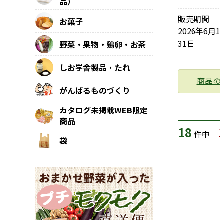
品）
販売期間
お菓子
2026年6月
31日
野菜・果物・鶏卵・お茶
しお学舎製品・たれ
商品
がんばるものづくり
カタログ未掲載WEB限定
商品
18
件中
袋