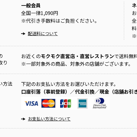
一般会員
ネ
全国一律1,090円
お
※
代引き手数料はご負担ください。
全
料
配送料について
※
の
お近くの
モクモク直営店・直営レストラン
で送料無
取り
※
一部対象外の商品、対象外の店舗がございます。
い方法
下記のお支払い方法をお選びいただけます。
口座引落（事前登録）／代金引換／現金（店舗お引
お支払い方法について