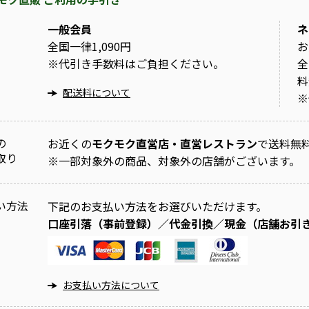
一般会員
ネ
全国一律1,090円
お
※
代引き手数料はご負担ください。
全
料
配送料について
※
の
お近くの
モクモク直営店・直営レストラン
で送料無
取り
※
一部対象外の商品、対象外の店舗がございます。
い方法
下記のお支払い方法をお選びいただけます。
口座引落（事前登録）／代金引換／現金（店舗お引
お支払い方法について