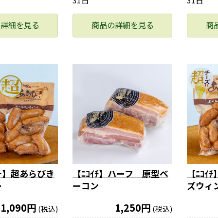
31日
31日
の詳細を見る
商品の詳細を見る
商
チ】超あらびき
【ﾆｺｲﾁ】ハーフ 原型ベ
【ﾆｺｲ
ー
ーコン
ズウィ
1,090円
1,250円
(税込)
(税込)