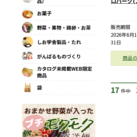
ロバーグ(
品）
お菓子
販売期間
野菜・果物・鶏卵・お茶
2026年6月
しお学舎製品・たれ
31日
がんばるものづくり
商品
カタログ未掲載WEB限定
商品
袋
17
件中