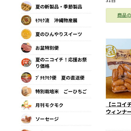
31日
夏の新製品・季節製品
商品
ﾓｸﾓｸ流 沖縄物産展
夏のひんやりスイーツ
お盆特別便
夏のニコイチ！応援お祭
り価格
ﾌﾟﾁﾓｸﾓｸ便 夏の直送便
特別栽培米 ごーひちご
【ニコイ
月刊モクモク
ウィンナ
ソーセージ