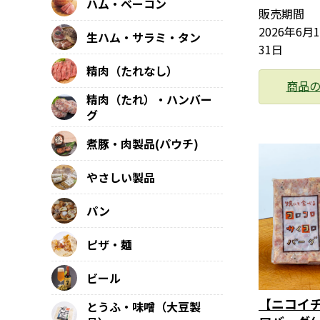
ハム・ベーコン
販売期間
2026年6月
生ハム・サラミ・タン
31日
精肉（たれなし）
商品
精肉（たれ）・ハンバー
グ
煮豚・肉製品(パウチ)
やさしい製品
パン
ピザ・麺
ビール
【ニコイチ
とうふ・味噌（大豆製