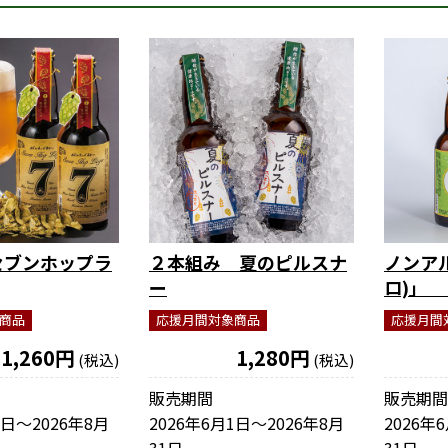
セブンホップラ
２本組み 夏のピルスナ
ノンア
ー
ロ)」
商品
応援月間対象商品
応援月間
1,260円
1,280円
(税込)
(税込)
販売期間
販売期間
1日〜2026年8月
2026年6月1日〜2026年8月
2026年