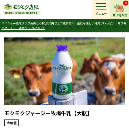
0
メニュー
買い物カゴ
ネイチャー通販クラブ会員なら10,800円以上で送料無料！他にも嬉しい特典がいっぱい！
モクモ
クネイチャー通販クラブについて
モクモクジャージー牧場牛乳【大瓶】
冷蔵便