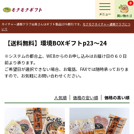
0
メニュー
買い物カゴ
ネイチャー通販クラブ会員さんはギフト製品10％割引です。
モクモクネイチャー通販クラブにつ
いて
【送料無料】環境BOXギフトp23～24
※システムの都合上、WEBからのお申し込みはお届け日の６０日
前より承ります。
ご希望日が選択できない場合、お電話、FAXでは随時承っておりま
すので、お気軽にお問い合わせください。
人気順
価格の安い順
価格の高い順