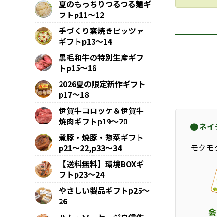
夏のもっちりつるつる麺ギ
フトp11～12
手づくり窯焼きピッツァ
ギフトp13～14
黒毛和牛の特別生産ギフ
トp15～16
2026夏の限定新作ギフト
p17～18
伊賀牛コロッケ＆伊賀牛
焼肉ギフトp19～20
ネイ
煮豚・焼豚・惣菜ギフト
モクモ
p21～22,p33～34
【送料無料】環境BOXギ
フトp23～24
やさしい製品ギフトp25～
26