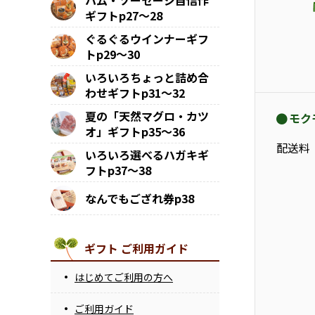
ハム・ソーセージ自信作
ギフトp27～28
ぐるぐるウインナーギフ
トp29～30
いろいろちょっと詰め合
わせギフトp31～32
夏の「天然マグロ・カツ
モク
オ」ギフトp35～36
配送料
いろいろ選べるハガキギ
フトp37～38
なんでもござれ券p38
ギフト ご利用ガイド
はじめてご利用の方へ
ご利用ガイド