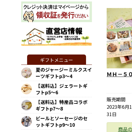
ギフトメニュー
夏のジャージーミルクスイ
ＭＨ－５
ーツギフトp3～4
【送料込】ジェラートギ
フトp5～6
販売期間
【送料込】特産品コラボ
2023年6月
ギフトp7～8
31日
ビールとソーセージのセ
ットギフトp9～10
商品