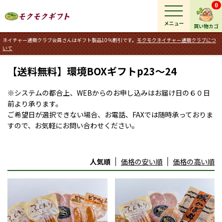
0
メニュー
買い物カゴ
ネイチャー通販クラブ会員さんはギフト製品10％割引です。
モクモクネイチャー通販クラブにつ
いて
【送料無料】環境BOXギフトp23～24
※システムの都合上、WEBからのお申し込みはお届け日の６０日
前より承ります。
ご希望日が選択できない場合、お電話、FAXでは随時承っておりま
すので、お気軽にお問い合わせください。
人気順
価格の安い順
価格の高い順