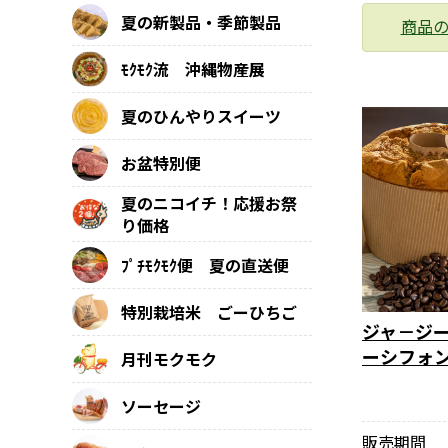
夏の新製品・季節製品
商品
ﾓｸﾓｸ流 沖縄物産展
夏のひんやりスイーツ
お盆特別便
夏のニコイチ！応援お祭
り価格
ﾌﾟﾁﾓｸﾓｸ便 夏の直送便
特別栽培米 ごーひちご
ジャ－ジ
ーシフォ
月刊モクモク
ソーセージ
販売期間