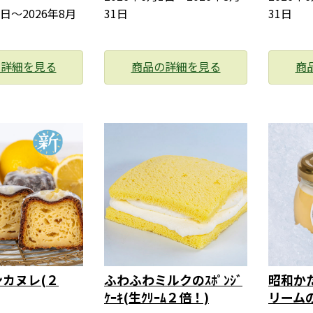
1日〜2026年8月
31日
31日
の詳細を見る
商品の詳細を見る
商
カヌレ(２
ふわふわミルクのｽﾎﾟﾝｼﾞ
昭和か
ｹｰｷ(生ｸﾘｰﾑ２倍！)
リーム