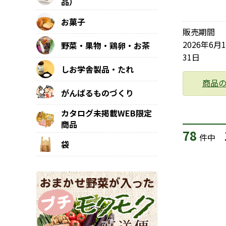
品）
お菓子
販売期間
2026年6月
野菜・果物・鶏卵・お茶
31日
しお学舎製品・たれ
商品
がんばるものづくり
カタログ未掲載WEB限定
商品
78
件中
袋