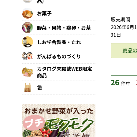
品）
お菓子
販売期間
2026年6月
野菜・果物・鶏卵・お茶
31日
しお学舎製品・たれ
商品
がんばるものづくり
カタログ未掲載WEB限定
商品
26
件中
袋