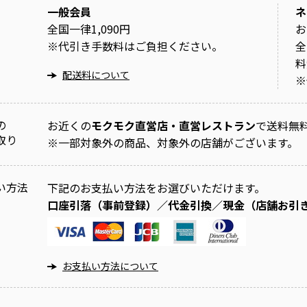
一般会員
ネ
全国一律1,090円
お
※
代引き手数料はご負担ください。
全
料
配送料について
※
の
お近くの
モクモク直営店・直営レストラン
で送料無
取り
※
一部対象外の商品、対象外の店舗がございます。
い方法
下記のお支払い方法をお選びいただけます。
口座引落（事前登録）／代金引換／現金（店舗お引
お支払い方法について