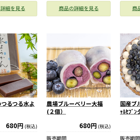
の詳細を見る
商品の詳細を見る
商
のつるつる水よ
農場ブルーベリー大福
国産ブル
(２個）
ｬﾙｾﾌﾞ
680円
680円
(税込)
(税込)
販売期間
販売期間