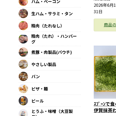
ハム・ベーコン
2026年6月
31日
生ハム・サラミ・タン
商品
精肉（たれなし）
精肉（たれ）・ハンバー
グ
煮豚・肉製品(パウチ)
やさしい製品
パン
ピザ・麺
ビール
ｽﾌﾟｰﾝで
伊賀抹茶
とうふ・味噌（大豆製