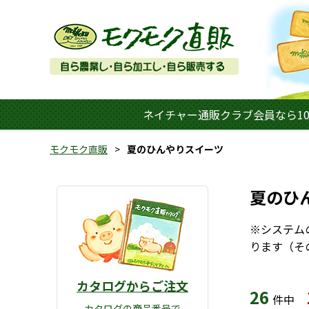
ネイチャー通販クラブ会員なら10
モクモク直販
夏のひんやりスイーツ
夏のひ
※システム
ります（そ
カタログからご注文
26
件中
カタログの商品番号で