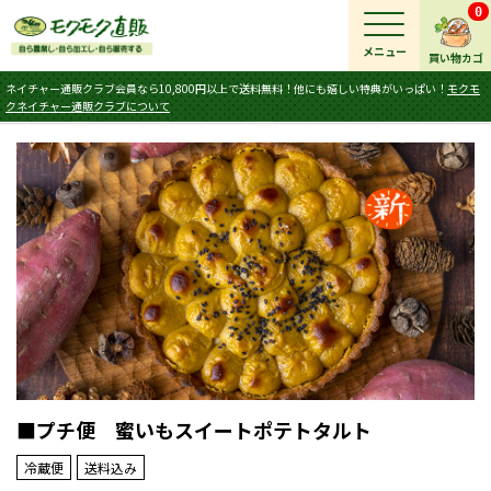
0
メニュー
買い物カゴ
ネイチャー通販クラブ会員なら10,800円以上で送料無料！他にも嬉しい特典がいっぱい！
モクモ
クネイチャー通販クラブについて
■プチ便 蜜いもスイートポテトタルト
冷蔵便
送料込み