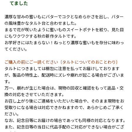
てました
濃厚な甘みの蜜いもにバターでコクとなめらかさを出し、バター
の風味豊かなタルト台と合わせました。
まるで花が咲いたように蜜いものスイートポテトを絞り、見た目
にもワクワクする秋の新作タルトです。
お芋好きにはたまらない！ねっとり濃厚な蜜いもを存分に味わっ
てください。
ご購入の前にご一読ください〔タルトについてのおことわり〕
タルトにつきましては梱包に注意を払ってお届けしております
が、製品の特性上、配送時にズレや崩れが起こる場合がございま
す。
万一、崩れが生じた場合は、現物の回収と確認をもって返品・交
換の対応をさせていただきます。
お召し上がり後にご連絡をいただいた場合や、そのまま現物をお
受取りになる場合は対応できかねますので、あらかじめご了承く
ださい。
なお、記念日等にお届けの場合であっても同様の対応となります。
また、記念日等の当日に代品手配のご対応ができない場合がござ