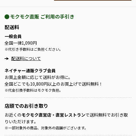
モクモク直販 ご利用の手引き
配送料
一般会員
全国一律1,090円
※
代引き手数料はご負担ください。
配送料について
ネイチャー通販クラブ会員
お買上金額に応じて送料がお得に。
全国どこでも10,800円以上のお買上げで送料無料！
※
代金引換手数料はモクモク負担。
店頭での
お引き取り
お近くの
モクモク直営店・直営レストラン
で送料無料でお引き取
りいただけます。
※
一部対象外の商品、対象外の店舗がございます。