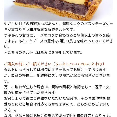
やさしい甘さの自家製つぶあんと、濃厚なコクのバスクチーズケー
キが重なり合う和洋折衷な新作タルトです。
つぶあんの甘さにチーズのコクが合わさると想像以上の旨みを感
じます。あんことチーズの意外な相性の良さを味わってみてくださ
い。
＊こちらのタルトははちみつを使用しています。
ご購入の前にご一読ください〔タルトについてのおことわり〕
タルトにつきましては梱包に注意を払ってお届けしております
が、製品の特性上、配送時にズレや崩れが起こる場合がございま
す。
万一、崩れが生じた場合は、現物の回収と確認をもって返品・交
換の対応をさせていただきます。
お召し上がり後にご連絡をいただいた場合や、そのまま現物をお
受取りになる場合は対応できかねますので、あらかじめご了承く
ださい。
なお、記念日等にお届けの場合であっても同様の対応となります。