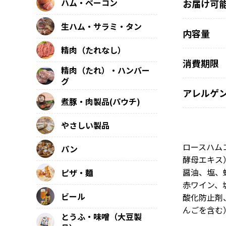
ハム・ベーコン
お届け可
生ハム・サラミ・タン
内容量
精肉（たれなし）
消費期限
精肉（たれ）・ハンバー
グ
アレルゲ
煮豚・肉製品(パウチ)
やさしい製品
ロースハム
パン
酵母エキス
醤油、塩、
ピザ・麺
赤ワイン、
ビール
酸化防止剤
んごを含む
とうふ・味噌（大豆製