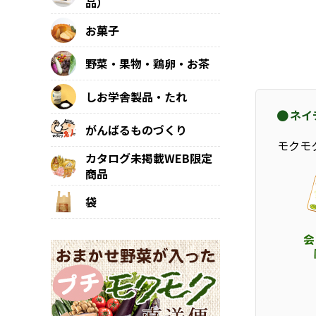
品）
お菓子
野菜・果物・鶏卵・お茶
しお学舎製品・たれ
ネイ
がんばるものづくり
モクモ
カタログ未掲載WEB限定
商品
袋