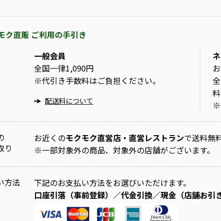
モク直販 ご利用の手引き
一般会員
ネ
全国一律1,090円
お
※
代引き手数料はご負担ください。
全
料
配送料について
※
の
お近くの
モクモク直営店・直営レストラン
で送料無
取り
※
一部対象外の商品、対象外の店舗がございます。
い方法
下記のお支払い方法をお選びいただけます。
口座引落（事前登録）／代金引換／現金（店舗お引