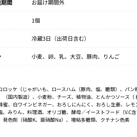
能期間
お届け期間外
1個
冷蔵3日（出荷日含む）
ン
小麦、卵、乳、大豆、豚肉、りんご
コロッケ（じゃがいも、ロースハム（豚肉、塩、糖類）、パン
）（国内製造）、小麦粉、チーズ、植物油、とんかつソース（
蜂蜜、白ワインビネガー、おろしにんにく、おろし生姜、レモ
塩、みりん、料理酒、オリゴ糖、酵母／イーストフード（V.C含
、発色剤（硝酸K、亜硝酸Na）、増粘多糖類、クチナシ色素 
）