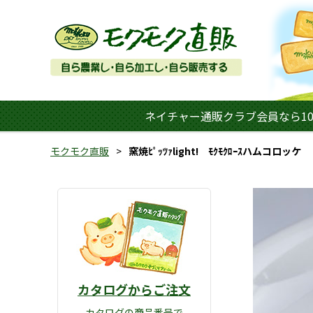
ネイチャー通販クラブ会員なら10
モクモク直販
窯焼ﾋﾟｯﾂｧlight! ﾓｸﾓｸﾛｰｽハムコロッケ
カタログからご注文
カタログの商品番号で