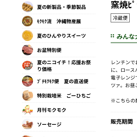
窯焼ﾋﾟ
夏の新製品・季節製品
冷蔵便
ﾓｸﾓｸ流 沖縄物産展
みんな
夏のひんやりスイーツ
お盆特別便
レンチンで
夏のニコイチ！応援お祭
り価格
に、ロース
電子レンジ
ﾌﾟﾁﾓｸﾓｸ便 夏の直送便
ツァ。お昼
特別栽培米 ごーひちご
※こちらの
月刊モクモク
販売期間
ソーセージ