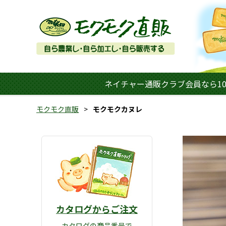
ネイチャー通販クラブ会員なら10
モクモク直販
モクモクカヌレ
カタログからご注文
カタログの商品番号で