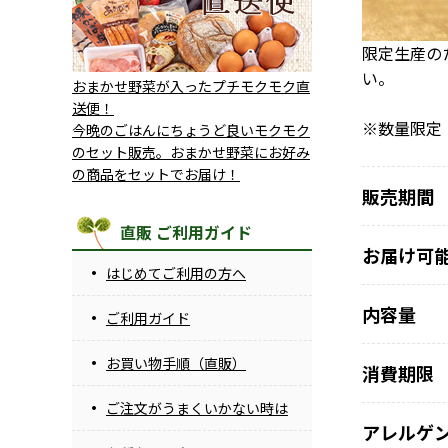
限定生産の
い。
おまかせ野菜が入ったプチモクモク直
送便！
※数量限定
今晩のごはんにちょうど良いモクモク
のセット販売。おまかせ野菜にお好み
の商品をセットでお届け！
販売期間
直販 ご利用ガイド
お届け可
はじめてご利用の方へ
内容量
ご利用ガイド
お買い物手順（直販）
消費期限
ご注文がうまくいかない時は
アレルゲ