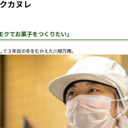
クカヌレ
モクでお菓子をつくりたい」
して３年目の冬をむかえた川根万穂。