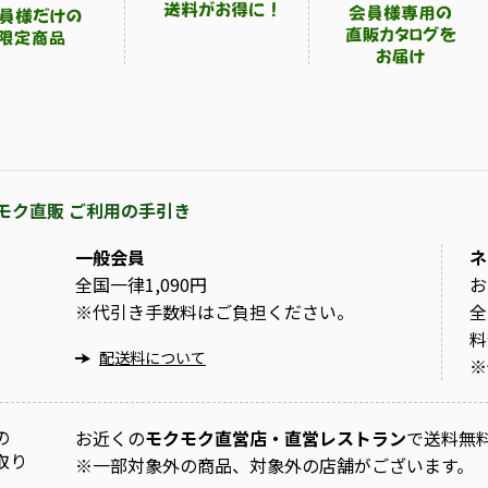
モク直販 ご利用の手引き
一般会員
ネ
全国一律1,090円
お
※
代引き手数料はご負担ください。
全
料
配送料について
※
の
お近くの
モクモク直営店・直営レストラン
で送料無
取り
※
一部対象外の商品、対象外の店舗がございます。