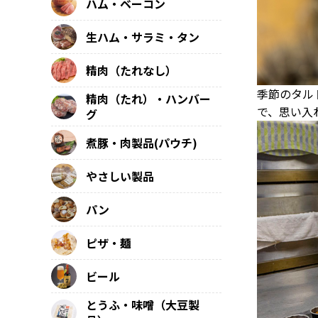
ハム・ベーコン
生ハム・サラミ・タン
精肉（たれなし）
季節のタル
精肉（たれ）・ハンバー
で、思い入
グ
煮豚・肉製品(パウチ)
やさしい製品
パン
ピザ・麺
ビール
とうふ・味噌（大豆製