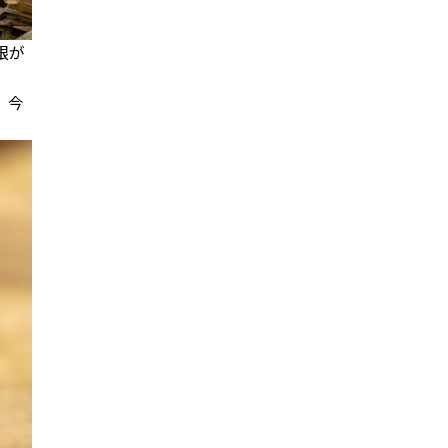
根が
、今