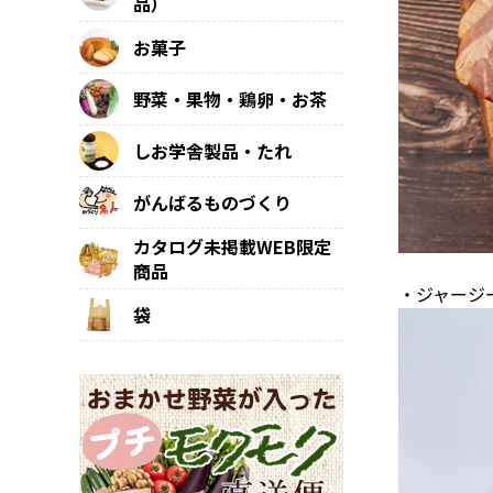
品）
お菓子
野菜・果物・鶏卵・お茶
しお学舎製品・たれ
がんばるものづくり
カタログ未掲載WEB限定
商品
・ジャージ
袋