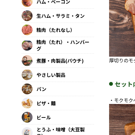
ハム・ベーコン
生ハム・サラミ・タン
精肉（たれなし）
精肉（たれ）・ハンバー
グ
厚切りのモ
煮豚・肉製品(パウチ)
やさしい製品
セット
パン
・モクモク
ピザ・麺
ビール
とうふ・味噌（大豆製