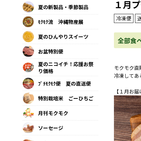
１月プ
夏の新製品・季節製品
冷凍便
ﾓｸﾓｸ流 沖縄物産展
夏のひんやりスイーツ
全部食
お盆特別便
夏のニコイチ！応援お祭
モクモク直
り価格
冷凍してあ
ﾌﾟﾁﾓｸﾓｸ便 夏の直送便
【１月お届
特別栽培米 ごーひちご
月刊モクモク
ソーセージ