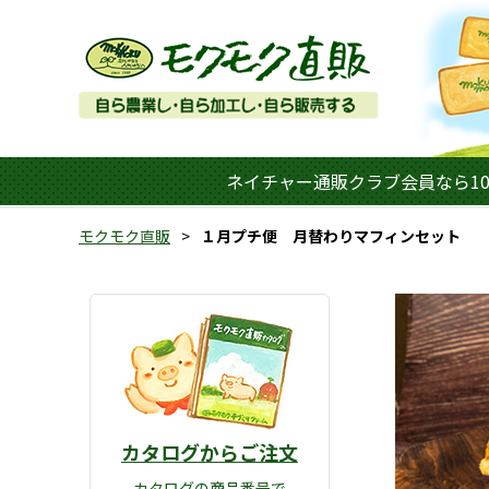
ネイチャー通販クラブ会員なら10
モクモク直販
１月プチ便 月替わりマフィンセット
カタログからご注文
カタログの商品番号で