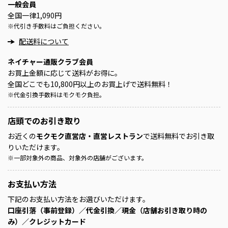
一般会員
全国一律1,090円
※
代引き手数料はご負担ください。
配送料について
ネイチャー通販クラブ会員
お買上金額に応じて送料がお得に。
全国どこでも10,800円以上のお買上げで送料無料！
※
代金引換手数料はモクモク負担。
店頭での
お引き取り
お近くの
モクモク直営店・直営レストラン
で送料無料でお引き取
りいただけます。
※
一部対象外の商品、対象外の店舗がございます。
お支払い方法
下記のお支払い方法をお選びいただけます。
口座引落（事前登録）／代金引換／現金（店舗お引き取り時の
み）／クレジットカード