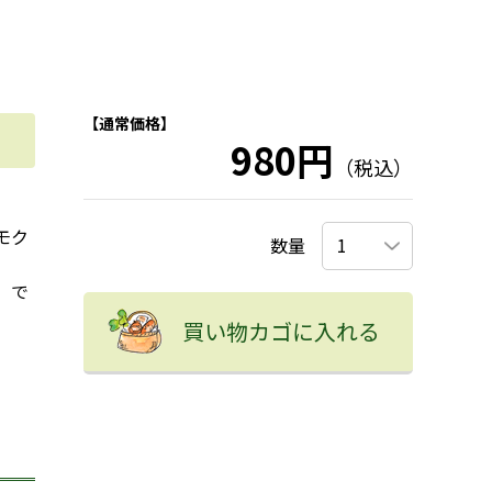
【通常価格】
980円
（税込）
モク
数量
。で
買い物カゴに入れる