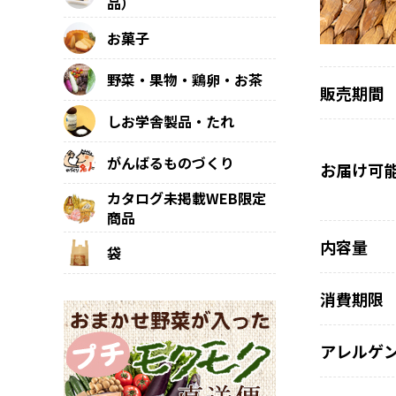
品）
お菓子
野菜・果物・鶏卵・お茶
販売期間
しお学舎製品・たれ
がんばるものづくり
お届け可
カタログ未掲載WEB限定
商品
内容量
袋
消費期限
アレルゲ