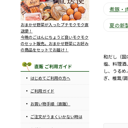
煮豚・肉
夏の新
おまかせ野菜が入ったプチモクモク直
送便！
今晩のごはんにちょうど良いモクモク
のセット販売。おまかせ野菜にお好み
の商品をセットでお届け！
和だし（国
塩、料理酒
直販 ご利用ガイド
し、うるめ
ぎ、椎茸/
はじめてご利用の方へ
ご利用ガイド
お買い物手順（直販）
ご注文がうまくいかない時は