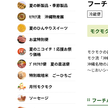
フーチ
夏の新製品・季節製品
冷蔵便
ﾓｸﾓｸ流 沖縄物産展
夏のひんやりスイーツ
モクモ
お盆特別便
夏のニコイチ！応援お祭
モクモクの
り価格
モク流「沖
沖縄名物の
ﾌﾟﾁﾓｸﾓｸ便 夏の直送便
～じおいシ
特別栽培米 ごーひちご
月刊モクモク
ソーセージ
フーチ