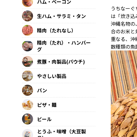
ハム・ベーコン
うちなーぐ
は「炊き込
生ハム・サラミ・タン
沖縄名物の
精肉（たれなし）
合のお米と
重なる、沖
精肉（たれ）・ハンバー
数種類の魚
グ
煮豚・肉製品(パウチ)
やさしい製品
パン
ピザ・麺
ビール
とうふ・味噌（大豆製