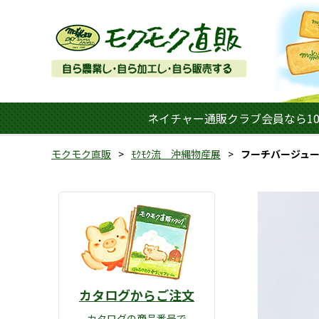
ネイチャー通販クラブ会員なら10
モクモク直販
ﾓｸﾓｸ流 沖縄物産展
フーチバージュ
カタログからご注文
カタログの商品番号で