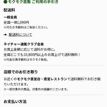
モクモク直販 ご利用の手引き
配送料
一般会員
全国一律1,090円
※
代引き手数料はご負担ください。
配送料について
ネイチャー通販クラブ会員
お買上金額に応じて送料がお得に。
全国どこでも10,800円以上のお買上げで送料無料！
※
代金引換手数料はモクモク負担。
店頭での
お引き取り
お近くの
モクモク直営店・直営レストラン
で送料無料でお引き取
りいただけます。
※
一部対象外の商品、対象外の店舗がございます。
お支払い方法