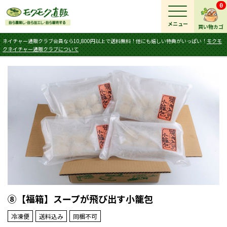
0
メニュー
買い物カゴ
ネイチャー通販クラブ会員なら10,800円以上で送料無料！他にも嬉しい特典がいっぱい！
モクモ
クネイチャー通販クラブについて
⑧【福箱】スープが飛び出す小籠包
冷凍便
送料込み
同梱不可