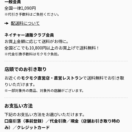
一般会員
全国一律1,090円
※
代引き手数料はご負担ください。
配送料について
ネイチャー通販クラブ会員
お買上金額に応じて送料がお得に。
全国どこでも10,800円以上のお買上げで送料無料！
※
代金引換手数料はモクモク負担。
店頭での
お引き取り
お近くの
モクモク直営店・直営レストラン
で送料無料でお引き取
りいただけます。
※
一部対象外の商品、対象外の店舗がございます。
お支払い方法
下記のお支払い方法をお選びいただけます。
口座引落（事前登録）／代金引換／現金（店舗お引き取り時の
み）／クレジットカード