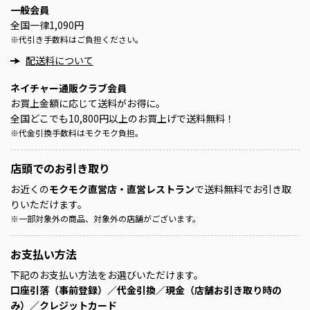
一般会員
全国一律1,090円
※
代引き手数料はご負担ください。
配送料について
ネイチャー通販クラブ会員
お買上金額に応じて送料がお得に。
全国どこでも10,800円以上のお買上げで送料無料！
※
代金引換手数料はモクモク負担。
店頭での
お引き取り
お近くの
モクモク直営店・直営レストラン
で送料無料でお引き取
りいただけます。
※
一部対象外の商品、対象外の店舗がございます。
お支払い方法
下記のお支払い方法をお選びいただけます。
口座引落（事前登録）／代金引換／現金（店舗お引き取り時の
み）／クレジットカード