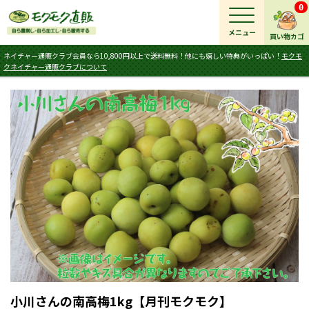
0
メニュー
買い物カゴ
ネイチャー通販クラブ会員なら10,800円以上で送料無料！他にも嬉しい特典がいっぱい！
モクモ
クネイチャー通販クラブについて
小川さんの南高梅1kg【月刊モクモク】