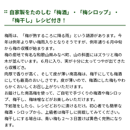
自家製をたのしむ「梅酒」・「梅シロップ」・
「梅干し」レシピ付き！
梅雨は、「梅が熟するころに降る雨」という語源があります。今
年は例年より早い梅雨入りとなりそうですが、例年通り６月中旬
から梅の収穫が始まります。
梅の産地で有名な和歌山県みなべ町、山の斜面にはズラリと梅の
木が並んでいます。６月に入り、実が十分に太ってつやが出てきた
ら収穫どき。
肉厚で香りが高く、そして皮が薄い南高梅は、梅干にしても梅酒
にしても最高のおいしさです。皮が薄いので、梅酒にした梅もやわ
らかくおいしくお召し上がりいただけます。
お届けした南高梅を使って、ご自宅で手づくりの梅酒や梅シロッ
プ、梅干し、梅味噌などがお楽しみいただけます。
下処理をしたら、レシピどおりに漬けるだけ。初心者でも簡単な
梅酒・シロップから、上級者は梅干しに挑戦してみてください。
梅干しにする場合は、青い梅も２～３日置けば黄色く完熟になり
ます。