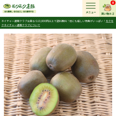
0
メニュー
買い物カゴ
ネイチャー通販クラブ会員なら10,800円以上で送料無料！他にも嬉しい特典がいっぱい！
モクモ
クネイチャー通販クラブについて