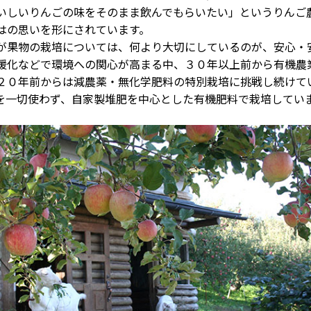
いしいりんごの味をそのまま飲んでもらいたい」というりんご
はの思いを形にされています。
果物の栽培については、何より大切にしているのが、安心・
暖化などで環境への関心が高まる中、３０年以上前から有機農
２０年前からは減農薬・無化学肥料の特別栽培に挑戦し続けて
を一切使わず、自家製堆肥を中心とした有機肥料で栽培してい