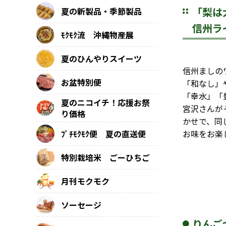
「梨は
夏の新製品・季節製品
信州ラ
ﾓｸﾓｸ流 沖縄物産展
夏のひんやりスイーツ
信州ましの
お盆特別便
「和なし」
「幸水」「
夏のニコイチ！応援お祭
宮沢さんが
り価格
かせで、同
ﾌﾟﾁﾓｸﾓｸ便 夏の直送便
お味をお楽
特別栽培米 ごーひちご
月刊モクモク
ソーセージ
りんご