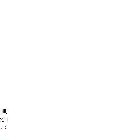
川町
松川
して