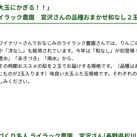
大玉にかぎる！！」
イラック農園 宮沢さんの品種おまかせ和なし２
ワイナリーさんでおなじみのライラック農園さんでは、りんご
や「洋なし」も栽培されています。今年は「和なし」が初登場
豊水」「あきづき」「南水」から、
その時期おススメの梨を２玉でお届けする規格です。（品種は
じものが2玉入ります）味良い大玉ふた玉規格です。それぞれ
しみください。
づくり名人 ライラック農園 宮沢さん(長野県松川