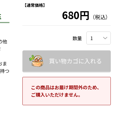
【通常価格】
680円
玉
（税込）
数量
の他
！
買い物カゴに入れる
おま
の持つ
この商品はお届け期間外のため、
ご購入いただけません。