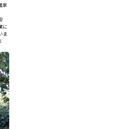
農家
安
業に
いま
ま