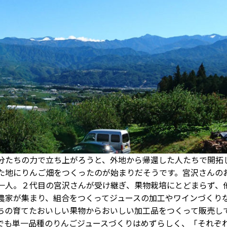
たちの力で立ち上がろうと、外地から帰還した人たちで開拓
た地にりんご畑をつくったのが始まりだそうです。宮沢さんの
一人。２代目の宮沢さんが受け継ぎ、果物栽培にとどまらず、
農家が集まり、組合をつくってジュースの加工やワインづくり
ちの育てたおいしい果物からおいしい加工品をつくって販売し
でも単一品種のりんごジュースづくりはめずらしく、「それぞ