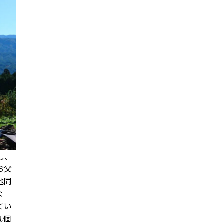
し、
お父
他同
な
てい
れ個