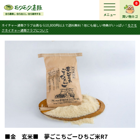
0
メニュー
買い物カゴ
ネイチャー通販クラブ会員なら10,800円以上で送料無料！他にも嬉しい特典がいっぱい！
モクモ
クネイチャー通販クラブについて
■金 玄米■ 夢ごこちごーひちご米R7