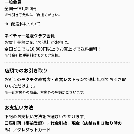
一般会員
全国一律1,090円
※
代引き手数料はご負担ください。
配送料について
ネイチャー通販クラブ会員
お買上金額に応じて送料がお得に。
全国どこでも10,800円以上のお買上げで送料無料！
※
代金引換手数料はモクモク負担。
店頭での
お引き取り
お近くの
モクモク直営店・直営レストラン
で送料無料でお引き取
りいただけます。
※
一部対象外の商品、対象外の店舗がございます。
お支払い方法
下記のお支払い方法をお選びいただけます。
口座引落（事前登録）／代金引換／現金（店舗お引き取り時の
み）／クレジットカード