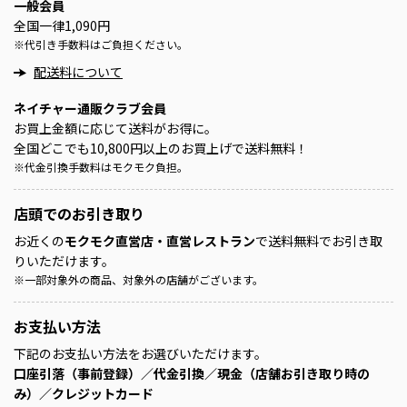
一般会員
全国一律1,090円
※
代引き手数料はご負担ください。
配送料について
ネイチャー通販クラブ会員
お買上金額に応じて送料がお得に。
全国どこでも10,800円以上のお買上げで送料無料！
※
代金引換手数料はモクモク負担。
店頭での
お引き取り
お近くの
モクモク直営店・直営レストラン
で送料無料でお引き取
りいただけます。
※
一部対象外の商品、対象外の店舗がございます。
お支払い方法
下記のお支払い方法をお選びいただけます。
口座引落（事前登録）／代金引換／現金（店舗お引き取り時の
み）／クレジットカード