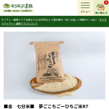
0
メニュー
買い物カゴ
ネイチャー通販クラブ会員なら10,800円以上で送料無料！他にも嬉しい特典がいっぱい！
モクモ
クネイチャー通販クラブについて
■金 七分米■ 夢ごこちごーひちご米R7