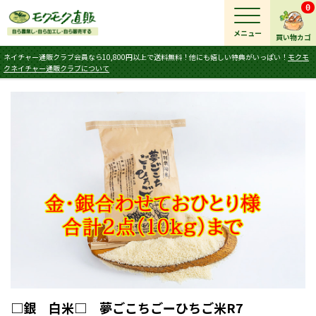
0
メニュー
買い物カゴ
ネイチャー通販クラブ会員なら10,800円以上で送料無料！他にも嬉しい特典がいっぱい！
モクモ
クネイチャー通販クラブについて
□銀 白米□ 夢ごこちごーひちご米R7