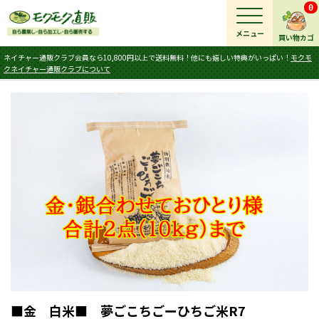
0
メニュー
買い物カゴ
ネイチャー通販クラブ会員なら10,800円以上で送料無料！他にも嬉しい特典がいっぱい！
モクモ
クネイチャー通販クラブについて
■金 白米■ 夢ごこちごーひちご米R7