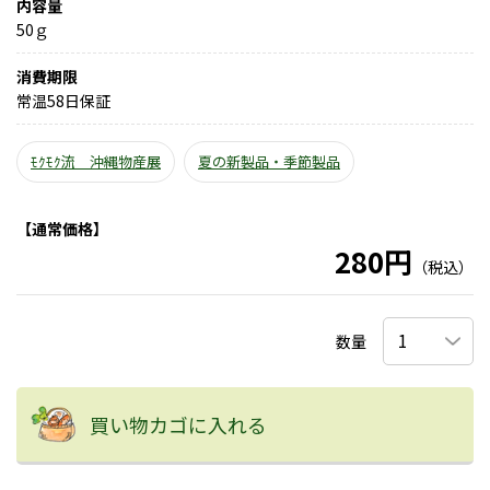
内容量
50ｇ
消費期限
常温58日保証
ﾓｸﾓｸ流 沖縄物産展
夏の新製品・季節製品
【通常価格】
280円
（税込）
数量
買い物カゴに入れる