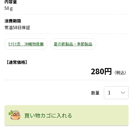
内容量
50ｇ
消費期限
常温58日保証
ﾓｸﾓｸ流 沖縄物産展
夏の新製品・季節製品
【通常価格】
280円
（税込）
数量
買い物カゴに入れる