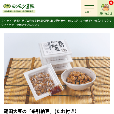
0
メニュー
買い物カゴ
ネイチャー通販クラブ会員なら10,800円以上で送料無料！他にも嬉しい特典がいっぱい！
モクモ
クネイチャー通販クラブについて
鞆田大豆の「糸引納豆」(たれ付き）