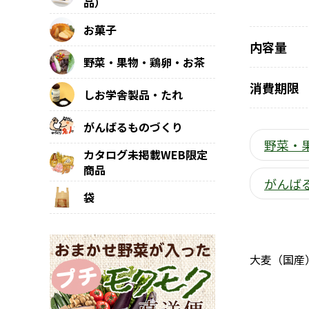
品）
お菓子
内容量
野菜・果物・鶏卵・お茶
消費期限
しお学舎製品・たれ
がんばるものづくり
野菜・
カタログ未掲載WEB限定
商品
がんば
袋
大麦（国産