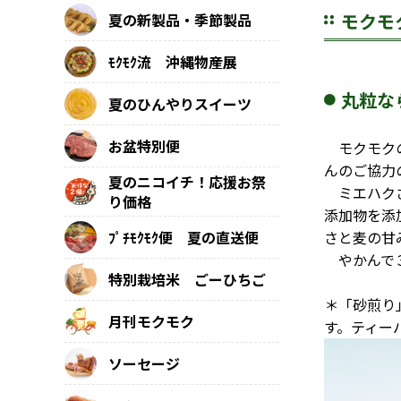
モクモ
夏の新製品・季節製品
ﾓｸﾓｸ流 沖縄物産展
丸粒な
夏のひんやりスイーツ
お盆特別便
モクモクの
んのご協力
夏のニコイチ！応援お祭
ミエハクさ
り価格
添加物を添
ﾌﾟﾁﾓｸﾓｸ便 夏の直送便
さと麦の甘
やかんで３
特別栽培米 ごーひちご
＊「砂煎り
月刊モクモク
す。ティー
ソーセージ