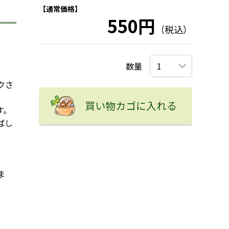
【通常価格】
550円
（税込）
数量
クさ
買い物カゴに入れる
す。
ばし
ま