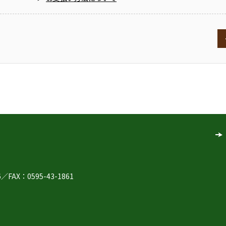
6
／
FAX：0595-43-1861