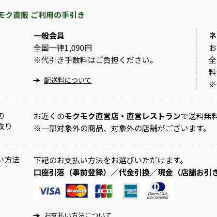
モク直販 ご利用の手引き
一般会員
ネ
全国一律1,090円
お
※
代引き手数料はご負担ください。
全
料
配送料について
※
の
お近くの
モクモク直営店・直営レストラン
で送料無
取り
※
一部対象外の商品、対象外の店舗がございます。
い方法
下記のお支払い方法をお選びいただけます。
口座引落（事前登録）／代金引換／現金（店舗お引
お支払い方法について