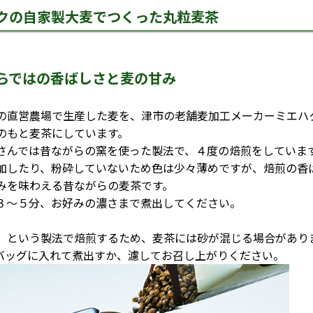
クの自家製大麦でつくった丸粒麦茶
らではの香ばしさと麦の甘み
直営農場で生産した麦を、津市の老舗麦加工メーカーミエハ
のもと麦茶にしています。
んでは昔ながらの窯を使った製法で、４度の焙煎をしていま
加したり、粉砕していないため色は少々薄めですが、焙煎の香
みを味わえる昔ながらの麦茶です。
～５分、お好みの濃さまで煮出してください。
」という製法で焙煎するため、麦茶には砂が混じる場合があり
バッグに入れて煮出すか、濾してお召し上がりください。