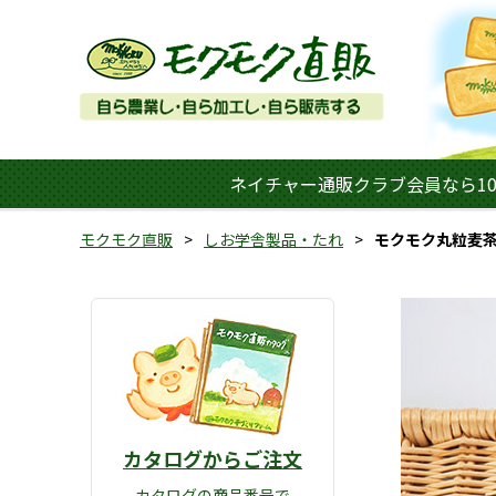
ネイチャー通販クラブ会員なら10
モクモク直販
しお学舎製品・たれ
モクモク丸粒麦
カタログからご注文
カタログの商品番号で