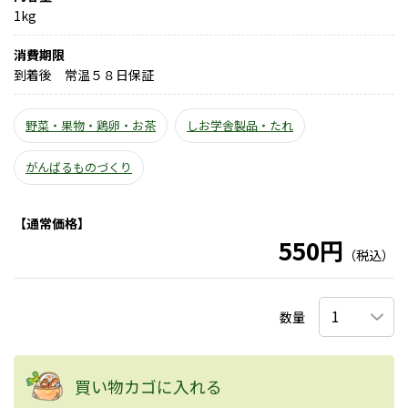
1kg
消費期限
到着後 常温５８日保証
野菜・果物・鶏卵・お茶
しお学舎製品・たれ
がんばるものづくり
【通常価格】
550円
（税込）
数量
買い物カゴに入れる