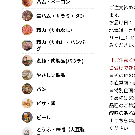
ハム・ベーコン
ご注文締め
ます。
生ハム・サラミ・タン
お届け日：
精肉（たれなし）
北海道・九
９日(土）
精肉（たれ）・ハンバー
みください
グ
【ご注意く
煮豚・肉製品(パウチ)
お受けでき
やさしい製品
※その他の
※直営店・
パン
※特別企画
※品種は宮
ピザ・麺
品種のご希
酸味のある
ビール
＊こちらは
ください。
とうふ・味噌（大豆製