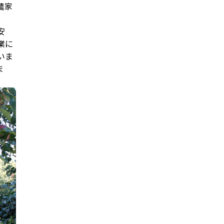
農家
安
業に
いま
ま