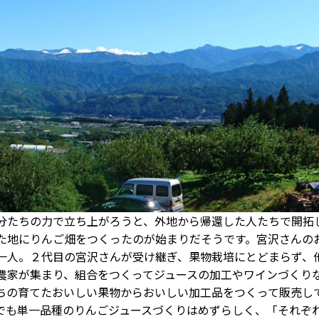
たちの力で立ち上がろうと、外地から帰還した人たちで開拓
た地にりんご畑をつくったのが始まりだそうです。宮沢さんの
一人。２代目の宮沢さんが受け継ぎ、果物栽培にとどまらず、
農家が集まり、組合をつくってジュースの加工やワインづくり
ちの育てたおいしい果物からおいしい加工品をつくって販売し
でも単一品種のりんごジュースづくりはめずらしく、「それぞ