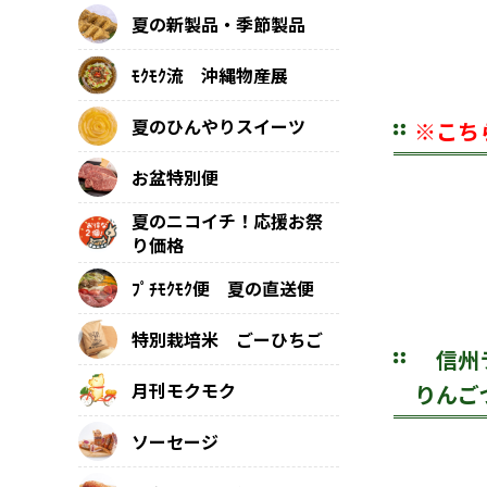
夏の新製品・季節製品
ﾓｸﾓｸ流 沖縄物産展
夏のひんやりスイーツ
※こち
お盆特別便
夏のニコイチ！応援お祭
り価格
ﾌﾟﾁﾓｸﾓｸ便 夏の直送便
特別栽培米 ごーひちご
信州
月刊モクモク
りんご
ソーセージ