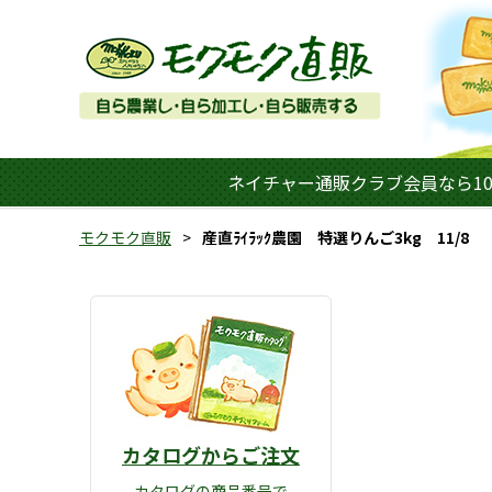
ネイチャー通販クラブ会員なら10
モクモク直販
産直ﾗｲﾗｯｸ農園 特選りんご3kg 11/8
カタログからご注文
カタログの商品番号で