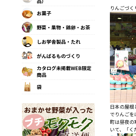
品）
りんごづく
お菓子
野菜・果物・鶏卵・お茶
しお学舎製品・たれ
がんばるものづくり
カタログ未掲載WEB限定
商品
袋
日本の屋根
でりんごを
町は昼夜の
いて、「く