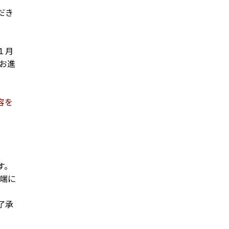
だき
１月
お進
容を
す。
端に
了承