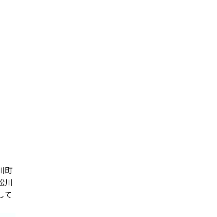
川町
松川
して