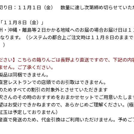
切り日：１１月１日（金） 数量に達し次第締め切らせていた
「１１月８日（金）」
州・沖縄・離島等２日かかる地域へのお届の場合お届け日は１
となります。（システムの都合上ご注文時は１１月８日のままで
。）
ださい】こちらの箱りんごは長野より直送ですので、下記の内
ません。ご了承ください。
製品は同梱できません。
直営レストランでの店頭でのお引取はできません。
のためすべての割引の対象外とさせていただきます
沢さんのその時のおすすめをおまかせセットでご用意いたしま
望はお受けできかねますので、あらかじめご理解ください。(極
紅玉は予定しておりません）
産直で発送のため、代金引換はご利用いただけません。予めご