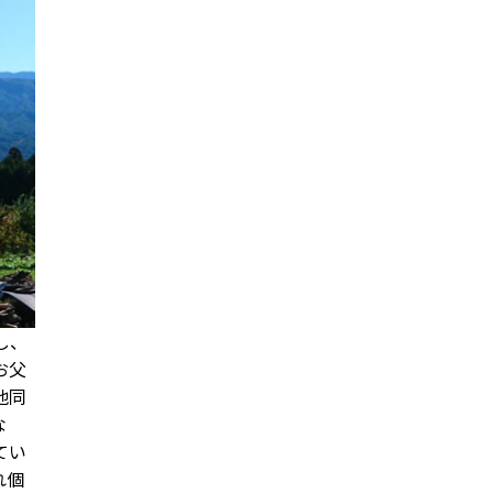
し、
お父
他同
な
てい
れ個