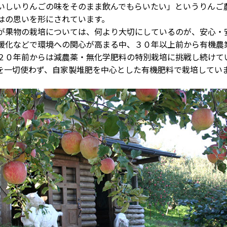
いしいりんごの味をそのまま飲んでもらいたい」というりんご
はの思いを形にされています。
果物の栽培については、何より大切にしているのが、安心・
暖化などで環境への関心が高まる中、３０年以上前から有機農
２０年前からは減農薬・無化学肥料の特別栽培に挑戦し続けて
を一切使わず、自家製堆肥を中心とした有機肥料で栽培してい