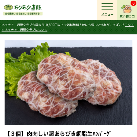
0
メニュー
買い物カゴ
ネイチャー通販クラブ会員なら10,800円以上で送料無料！他にも嬉しい特典がいっぱい！
モクモ
クネイチャー通販クラブについて
【３個】肉肉しい超あらびき網脂生ﾊﾝﾊﾞｰｸﾞ