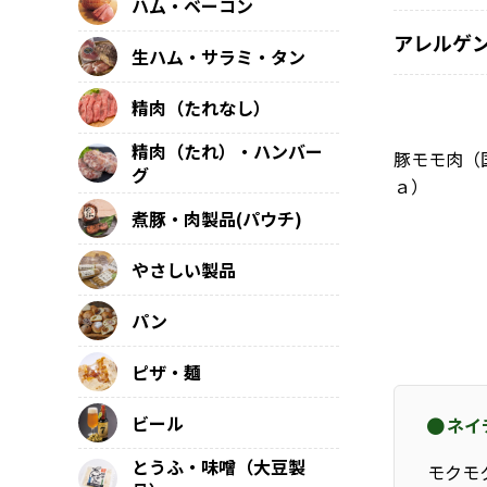
ハム・ベーコン
アレルゲ
生ハム・サラミ・タン
精肉（たれなし）
精肉（たれ）・ハンバー
豚モモ肉（
グ
ａ）
煮豚・肉製品(パウチ)
やさしい製品
パン
ピザ・麺
ビール
ネイ
とうふ・味噌（大豆製
モクモ