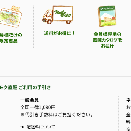
モク直販 ご利用の手引き
一般会員
ネ
全国一律1,090円
お
※
代引き手数料はご負担ください。
全
料
配送料について
※