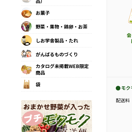
品）
お菓子
野菜・果物・鶏卵・お茶
しお学舎製品・たれ
がんばるものづくり
カタログ未掲載WEB限定
商品
袋
モク
配送料