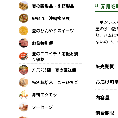
赤身を
夏の新製品・季節製品
ﾓｸﾓｸ流 沖縄物産展
ボンレスハ
量の多い筋
夏のひんやりスイーツ
り、ハムに
ないので、
お盆特別便
夏のニコイチ！応援お祭
り価格
販売期間
ﾌﾟﾁﾓｸﾓｸ便 夏の直送便
お届け可
特別栽培米 ごーひちご
月刊モクモク
内容量
ソーセージ
消費期限