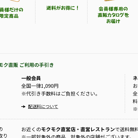
モク直販 ご利用の手引き
一般会員
ネ
全国一律1,090円
お
※
代引き手数料はご負担ください。
全
料
配送料について
※
の
お近くの
モクモク直営店・直営レストラン
で送料無
取り
※
一部対象外の商品、対象外の店舗がございます。