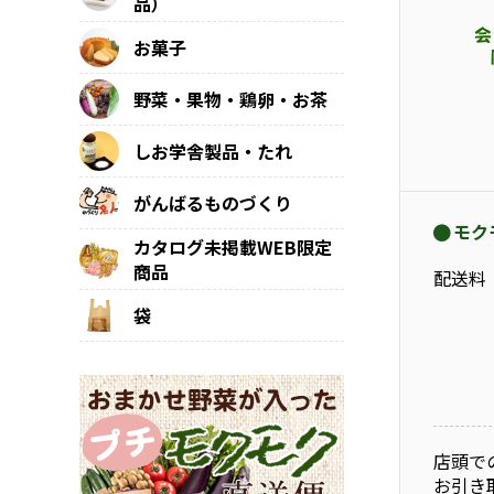
品）
お菓子
野菜・果物・鶏卵・お茶
しお学舎製品・たれ
がんばるものづくり
モク
カタログ未掲載WEB限定
商品
配送料
袋
店頭で
お引き