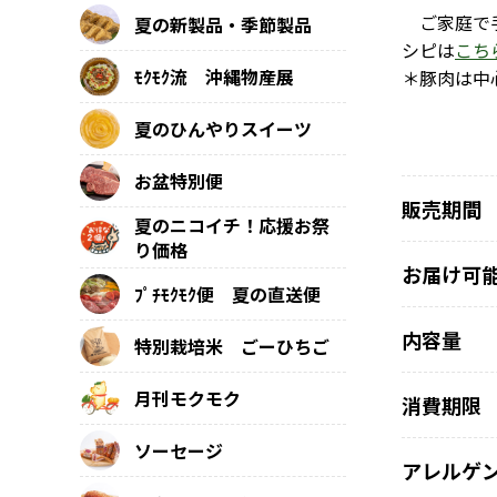
ご家庭で手
夏の新製品・季節製品
シピは
こち
ﾓｸﾓｸ流 沖縄物産展
＊豚肉は中
夏のひんやりスイーツ
お盆特別便
販売期間
夏のニコイチ！応援お祭
り価格
お届け可
ﾌﾟﾁﾓｸﾓｸ便 夏の直送便
内容量
特別栽培米 ごーひちご
月刊モクモク
消費期限
ソーセージ
アレルゲ