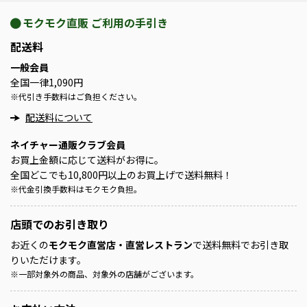
モクモク直販 ご利用の手引き
配送料
一般会員
全国一律1,090円
※
代引き手数料はご負担ください。
配送料について
ネイチャー通販クラブ会員
お買上金額に応じて送料がお得に。
全国どこでも10,800円以上のお買上げで送料無料！
※
代金引換手数料はモクモク負担。
店頭での
お引き取り
お近くの
モクモク直営店・直営レストラン
で送料無料でお引き取
りいただけます。
※
一部対象外の商品、対象外の店舗がございます。