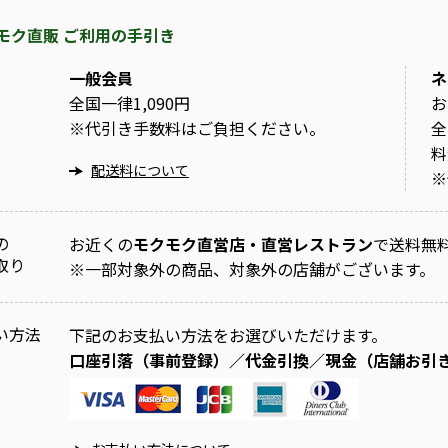
モク直販 ご利用の手引き
一般会員
ネ
全国一律1,090円
お
※
代引き手数料はご負担ください。
全
料
配送料について
※
の
お近くの
モクモク直営店・直営レストラン
で送料無
取り
※
一部対象外の商品、対象外の店舗がございます。
い方法
下記のお支払い方法をお選びいただけます。
口座引落（事前登録）／代金引換／現金（店舗お引