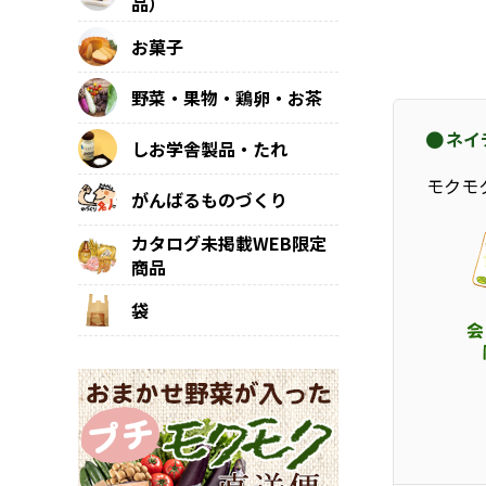
品）
お菓子
野菜・果物・鶏卵・お茶
ネイ
しお学舎製品・たれ
モクモ
がんばるものづくり
カタログ未掲載WEB限定
商品
袋