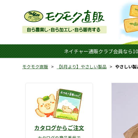
ネイチャー通販クラブ会員なら10
モクモク直販
【6月より】やさしい製品
やさしい製
カタログからご注文
カタログの商品番号で