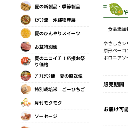
夏の新製品・季節製品
ﾓｸﾓｸ流 沖縄物産展
食品添加物
夏のひんやりスイーツ
やさしさシ
お盆特別便
原形ベーコ
ボロニアソ
夏のニコイチ！応援お祭
り価格
ﾌﾟﾁﾓｸﾓｸ便 夏の直送便
販売期間
特別栽培米 ごーひちご
月刊モクモク
お届け可
ソーセージ