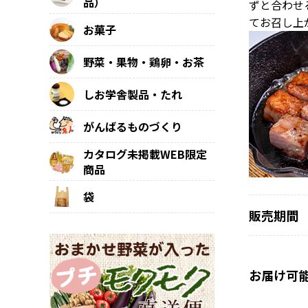
品）
ずと合わせ
てお召し上
お菓子
野菜・果物・鶏卵・お茶
しお学舎製品・たれ
がんばるものづくり
カタログ未掲載WEB限定
商品
袋
販売期間
お届け可