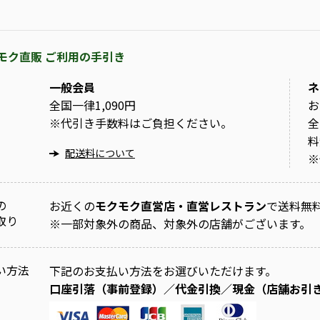
モク直販 ご利用の手引き
一般会員
ネ
全国一律1,090円
お
※
代引き手数料はご負担ください。
全
料
配送料について
※
の
お近くの
モクモク直営店・直営レストラン
で送料無
取り
※
一部対象外の商品、対象外の店舗がございます。
い方法
下記のお支払い方法をお選びいただけます。
口座引落（事前登録）／代金引換／現金（店舗お引