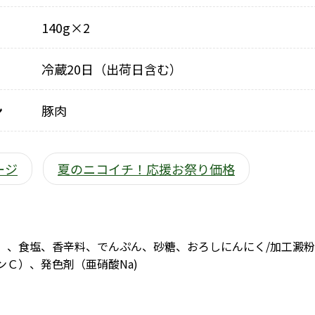
140g×2
冷蔵20日（出荷日含む）
ン
豚肉
ージ
夏のニコイチ！応援お祭り価格
）、食塩、香辛料、でんぷん、砂糖、おろしにんにく/加工澱粉
ンＣ）、発色剤（亜硝酸Na)