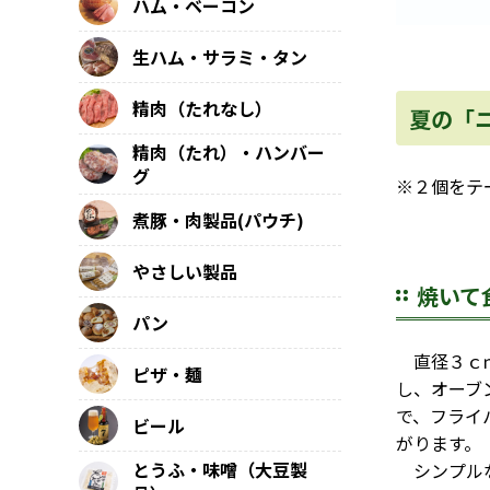
ハム・ベーコン
生ハム・サラミ・タン
精肉（たれなし）
夏の「
精肉（たれ）・ハンバー
グ
※２個をテ
煮豚・肉製品(パウチ)
やさしい製品
焼いて
パン
直径３ｃｍ
ピザ・麺
し、オーブ
で、フライ
ビール
がります。
とうふ・味噌（大豆製
シンプルな