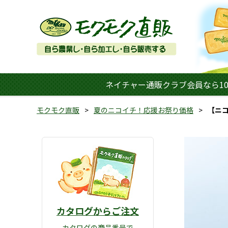
ネイチャー通販クラブ会員なら10
モクモク直販
夏のニコイチ！応援お祭り価格
【ニコ
カタログからご注文
カタログの商品番号で