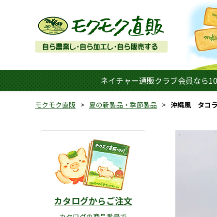
ネイチャー通販クラブ会員なら10
モクモク直販
夏の新製品・季節製品
沖縄風 タコ
カタログからご注文
カタログの商品番号で