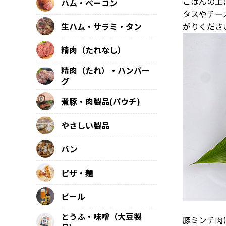
ごはんの上
ハム・ベーコン
タスやチー
がりくださ
生ハム・サラミ・タン
精肉（たれなし）
精肉（たれ）・ハンバー
グ
煮豚・肉製品(パウチ)
やさしい製品
パン
ピザ・麺
ビール
とうふ・味噌（大豆製
豚ミンチ肉