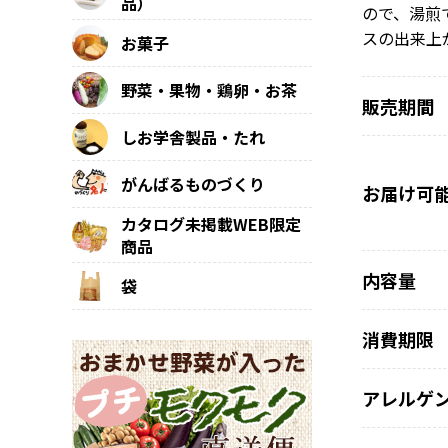
品）
ので、湯煎
スの出来上
お菓子
野菜・果物・鶏卵・お茶
販売期間
しお学舎製品・たれ
がんばるものづくり
お届け可
カタログ未掲載WEB限定
商品
内容量
袋
消費期限
アレルゲ