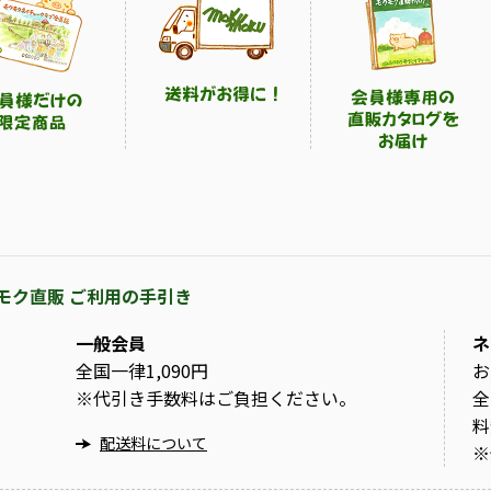
モク直販 ご利用の手引き
一般会員
ネ
全国一律1,090円
お
※
代引き手数料はご負担ください。
全
料
配送料について
※