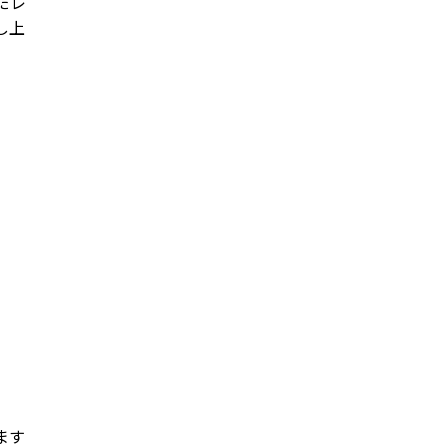
だレ
し上
ます