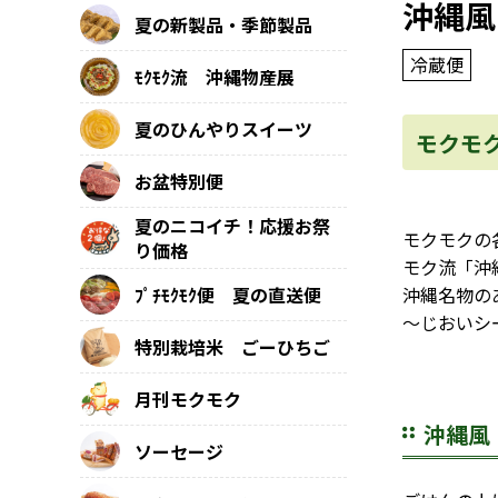
沖縄風
夏の新製品・季節製品
冷蔵便
ﾓｸﾓｸ流 沖縄物産展
夏のひんやりスイーツ
モクモ
お盆特別便
夏のニコイチ！応援お祭
モクモクの
り価格
モク流「沖
沖縄名物の
ﾌﾟﾁﾓｸﾓｸ便 夏の直送便
～じおいシ
特別栽培米 ごーひちご
月刊モクモク
沖縄風
ソーセージ