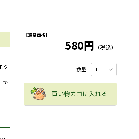
【通常価格】
580円
（税込）
モク
数量
。で
買い物カゴに入れる