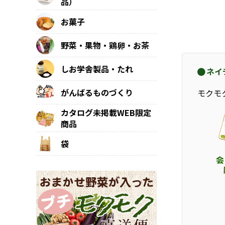
品）
お菓子
野菜・果物・鶏卵・お茶
しお学舎製品・たれ
ネイ
がんばるものづくり
モクモ
カタログ未掲載WEB限定
商品
袋