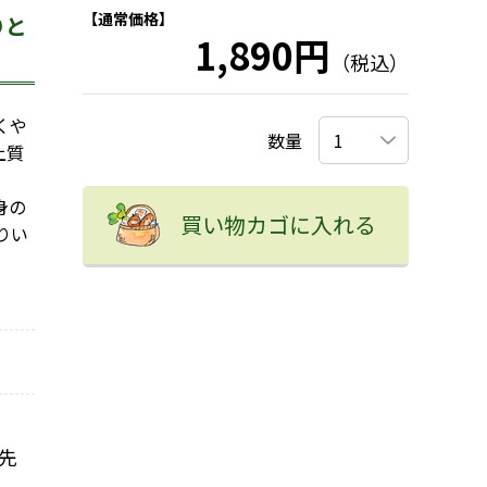
【通常価格】
りと
1,890円
（税込）
くや
数量
上質
身の
買い物カゴに入れる
りい
先