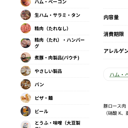
ハム・ベーコン
生ハム・サラミ・タン
内容量
精肉（たれなし）
消費期限
精肉（たれ）・ハンバー
グ
アレルゲ
煮豚・肉製品(パウチ)
やさしい製品
ハム・
パン
ピザ・麺
豚ロース肉
ビール
（硝酸 K、
とうふ・味噌（大豆製