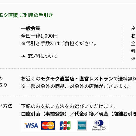
モク直販 ご利用の手引き
一般会員
ネ
全国一律1,090円
お
※
代引き手数料はご負担ください。
全
料
配送料について
※
の
お近くの
モクモク直営店・直営レストラン
で送料無
取り
※
一部対象外の商品、対象外の店舗がございます。
い方法
下記のお支払い方法をお選びいただけます。
口座引落（事前登録）／代金引換／現金（店舗お引