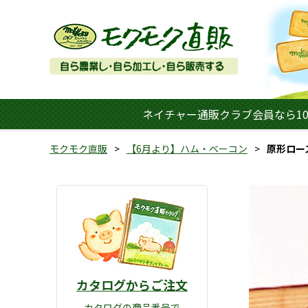
ネイチャー通販クラブ会員なら10
モクモク直販
【6月より】ハム・ベーコン
原形ロー
カタログからご注文
カタログの商品番号で