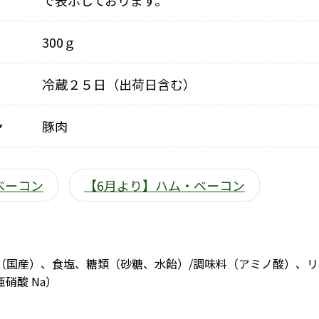
で表示しております。
300ｇ
冷蔵２５日（出荷日含む）
ン
豚肉
ベーコン
【6月より】ハム・ベーコン
（国産）、食塩、糖類（砂糖、水飴）/調味料（アミノ酸）、リン
亜硝酸 Na）