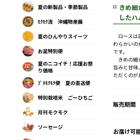
きめ細
夏の新製品・季節製品
したハ
ﾓｸﾓｸ流 沖縄物産展
ロースは運
夏のひんやりスイーツ
わらかいの
お盆特別便
です。
きめの細か
夏のニコイチ！応援お祭
旨みと甘味
り価格
ただくのが
ﾌﾟﾁﾓｸﾓｸ便 夏の直送便
特別栽培米 ごーひちご
販売期間
月刊モクモク
ソーセージ
お届け可