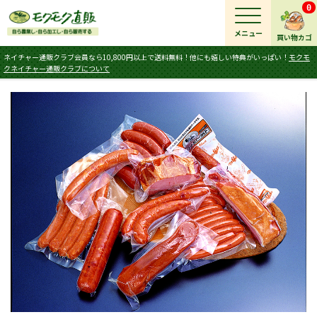
0
メニュー
買い物カゴ
ネイチャー通販クラブ会員なら10,800円以上で送料無料！他にも嬉しい特典がいっぱい！
モクモ
クネイチャー通販クラブについて