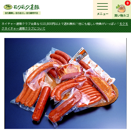
0
メニュー
買い物カゴ
ネイチャー通販クラブ会員なら10,800円以上で送料無料！他にも嬉しい特典がいっぱい！
モクモ
クネイチャー通販クラブについて