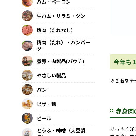
ハム・ベーコン
生ハム・サラミ・タン
精肉（たれなし）
精肉（たれ）・ハンバー
グ
煮豚・肉製品(パウチ)
今年も
やさしい製品
※２個をテ
パン
ピザ・麺
赤身肉
ビール
あっさり好
とうふ・味噌（大豆製