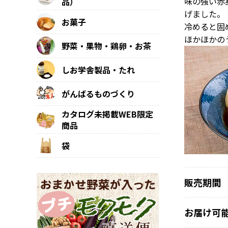
味の強い赤
品）
げました。
お菓子
冷めると固
ほかほかの
野菜・果物・鶏卵・お茶
しお学舎製品・たれ
がんばるものづくり
カタログ未掲載WEB限定
商品
袋
販売期間
お届け可