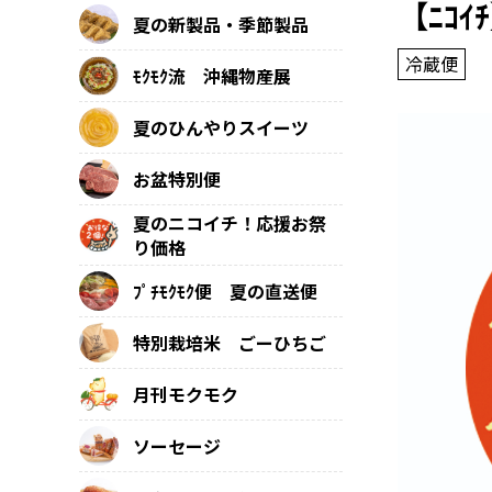
【ﾆｺ
夏の新製品・季節製品
冷蔵便
ﾓｸﾓｸ流 沖縄物産展
夏のひんやりスイーツ
お盆特別便
夏のニコイチ！応援お祭
り価格
ﾌﾟﾁﾓｸﾓｸ便 夏の直送便
特別栽培米 ごーひちご
月刊モクモク
ソーセージ