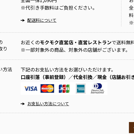
全国一律1,090円
お
※
代引き手数料はご負担ください。
全
料
配送料について
※
の
お近くの
モクモク直営店・直営レストラン
で送料無
取り
※
一部対象外の商品、対象外の店舗がございます。
い方法
下記のお支払い方法をお選びいただけます。
口座引落（事前登録）／代金引換／現金（店舗お引
お支払い方法について