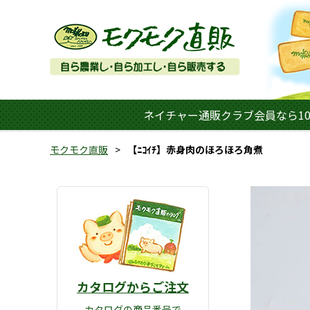
ネイチャー通販クラブ会員なら10
モクモク直販
【ﾆｺｲﾁ】赤身肉のほろほろ角煮
カタログからご注文
カタログの商品番号で