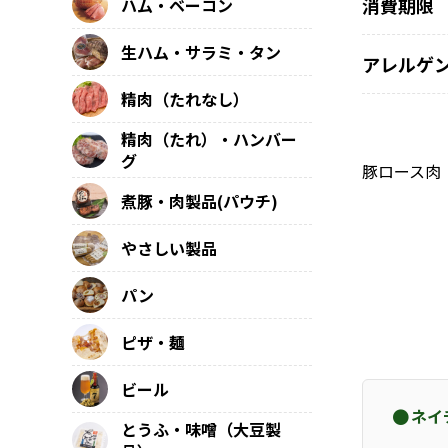
消費期限
ハム・ベーコン
生ハム・サラミ・タン
アレルゲ
精肉（たれなし）
精肉（たれ）・ハンバー
グ
豚ロース肉
煮豚・肉製品(パウチ)
やさしい製品
パン
ピザ・麺
ビール
ネイ
とうふ・味噌（大豆製