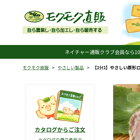
ネイチャー通販クラブ会員なら10
モクモク直販
やさしい製品
【ｽﾗｲｽ】やさしい原形
カタログからご注文
カタログの商品番号で