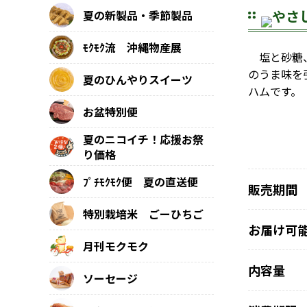
やさ
夏の新製品・季節製品
ﾓｸﾓｸ流 沖縄物産展
塩と砂糖、
のうま味を
夏のひんやりスイーツ
ハムです。
お盆特別便
夏のニコイチ！応援お祭
り価格
ﾌﾟﾁﾓｸﾓｸ便 夏の直送便
販売期間
特別栽培米 ごーひちご
お届け可
月刊モクモク
内容量
ソーセージ