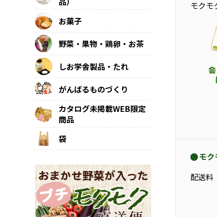
品）
モクモ
お菓子
野菜・果物・鶏卵・お茶
しお学舎製品・たれ
がんばるものづくり
カタログ未掲載WEB限定
商品
袋
モク
配送料