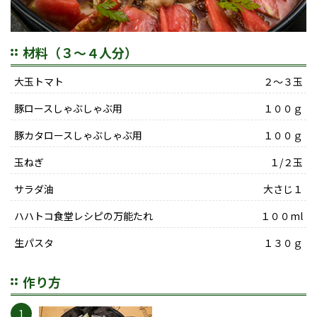
材料（３〜４人分）
大玉トマト
２～３玉
豚ロースしゃぶしゃぶ用
１００ｇ
豚カタロースしゃぶしゃぶ用
１００ｇ
玉ねぎ
１/２玉
サラダ油
大さじ１
ハハトコ食堂レシピの万能たれ
１００ml
生パスタ
１３０ｇ
作り方
1