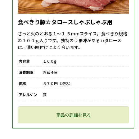
食べきり豚カタロースしゃぶしゃぶ用
さっと火のとおる１～１.５mmスライス。食べきり規格
の１００ｇ入りです。独特のうま味があるカタロース
は、濃い味付けによく合います。
内容量
１００g
消費期限
冷蔵４日
価格
３７０円（税込）
アレルゲン
豚
商品の詳細を見る