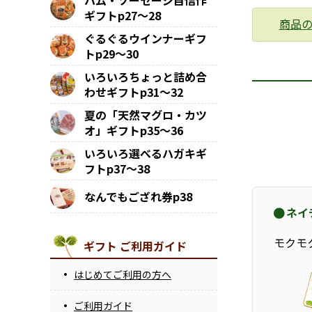
ハム・ソーセージ自信作
ギフトp27～28
商品
ぐるぐるウインナーギフ
トp29～30
いろいろちょっと詰め合
わせギフトp31～32
夏の「天然マグロ・カツ
オ」ギフトp35～36
いろいろ選べるハガキギ
フトp37～38
なんでもござれ券p38
ネイ
モクモ
ギフト ご利用ガイド
はじめてご利用の方へ
ご利用ガイド