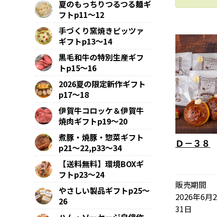
夏のもっちりつるつる麺ギ
フトp11～12
手づくり窯焼きピッツァ
ギフトp13～14
黒毛和牛の特別生産ギフ
トp15～16
2026夏の限定新作ギフト
p17～18
伊賀牛コロッケ＆伊賀牛
焼肉ギフトp19～20
煮豚・焼豚・惣菜ギフト
Ｄ－３８
p21～22,p33～34
【送料無料】環境BOXギ
フトp23～24
販売期間
やさしい製品ギフトp25～
2026年6月
26
31日