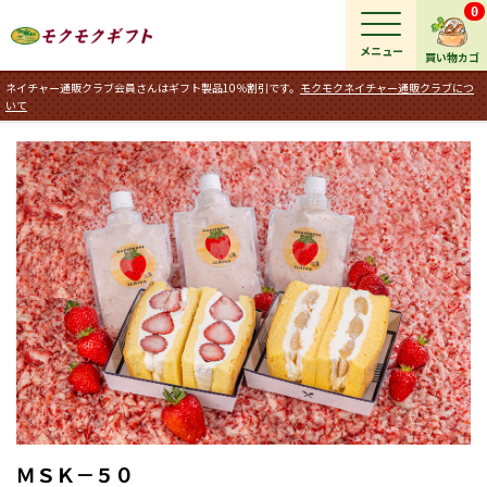
0
メニュー
買い物カゴ
ネイチャー通販クラブ会員さんはギフト製品10％割引です。
モクモクネイチャー通販クラブにつ
いて
ＭＳＫ－５０