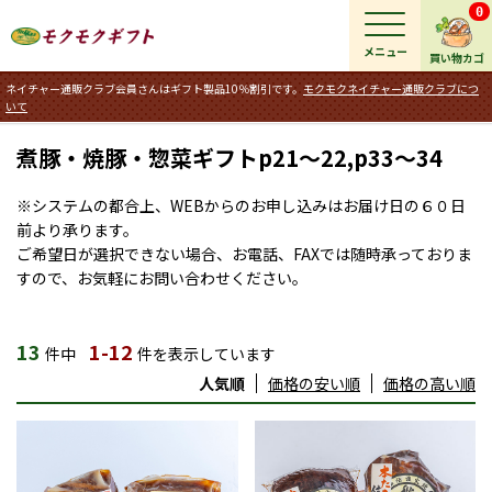
0
メニュー
買い物カゴ
ネイチャー通販クラブ会員さんはギフト製品10％割引です。
モクモクネイチャー通販クラブにつ
いて
煮豚・焼豚・惣菜ギフトp21～22,p33～34
※システムの都合上、WEBからのお申し込みはお届け日の６０日
前より承ります。
ご希望日が選択できない場合、お電話、FAXでは随時承っておりま
すので、お気軽にお問い合わせください。
13
1-12
件中
件を表示しています
人気順
価格の安い順
価格の高い順