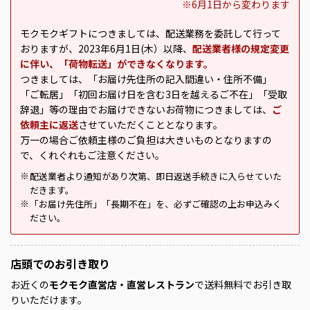
※6月1日から変わります
モクモクギフトにつきましては、配送業務を委託して行って
おりますが、2023年6月1日(木）以降、
配送業者様の規定変更
に伴い、「荷物転送」ができなくなります。
つきましては、「お届け先住所の記入間違い・住所不備」
「ご転居」「初回お届け日を含む3日を越えるご不在」「受取
辞退」等の理由でお届けできないお荷物につきましては、
ご
依頼主に返送
させていただくこととなります。
万一の場合ご依頼主様のご負担は大きいものとなりますの
で、くれぐれもご注意ください。
配送業者より通知があり次第、即日返送手続きに入らせていた
※
だきます。
「お届け先住所」「長期不在」を、必ずご確認の上お申込みく
※
ださい。
店頭での
お引き取り
お近くの
モクモク直営店・直営レストラン
で送料無料でお引き取
りいただけます。