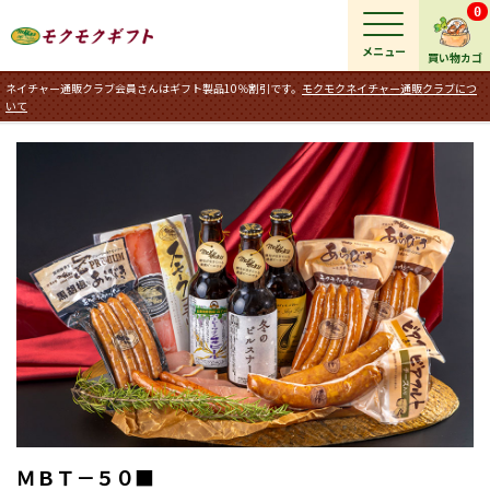
0
メニュー
買い物カゴ
ネイチャー通販クラブ会員さんはギフト製品10％割引です。
モクモクネイチャー通販クラブにつ
いて
ＭＢＴ－５０■