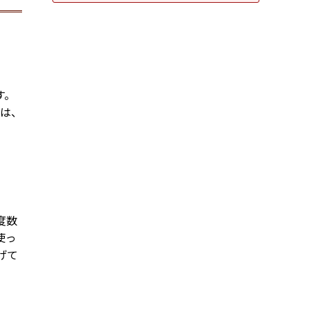
す。
いは、
度数
使っ
げて