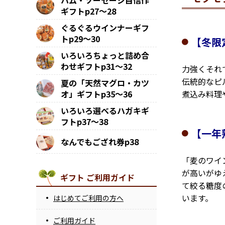
ハム・ソーセージ自信作
ギフトp27～28
ぐるぐるウインナーギフ
トp29～30
【冬限
いろいろちょっと詰め合
わせギフトp31～32
力強くそれ
伝統的なピ
夏の「天然マグロ・カツ
煮込み料理
オ」ギフトp35～36
いろいろ選べるハガキギ
フトp37～38
【一年
なんでもござれ券p38
「麦のワイ
が高いがゆ
ギフト ご利用ガイド
て絞る糖度
います。
はじめてご利用の方へ
ご利用ガイド