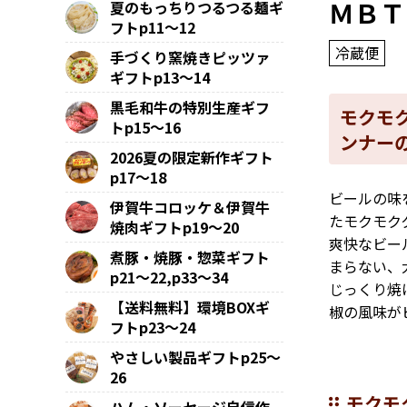
ＭＢＴ
夏のもっちりつるつる麺ギ
フトp11～12
冷蔵便
手づくり窯焼きピッツァ
ギフトp13～14
黒毛和牛の特別生産ギフ
モクモ
トp15～16
ンナー
2026夏の限定新作ギフト
p17～18
ビールの味
伊賀牛コロッケ＆伊賀牛
たモクモク
焼肉ギフトp19～20
爽快なビー
煮豚・焼豚・惣菜ギフト
まらない、
p21～22,p33～34
じっくり焼
【送料無料】環境BOXギ
椒の風味が
フトp23～24
やさしい製品ギフトp25～
26
モクモ