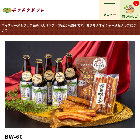
0
メニュー
買い物カゴ
ネイチャー通販クラブ会員さんはギフト製品10％割引です。
モクモクネイチャー通販クラブにつ
いて
BW-60