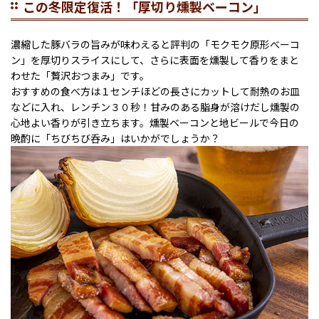
この冬限定復活！「厚切り燻製ベーコン」
濃縮した豚バラの旨みが味わえると評判の「モクモク原形べーコ
ン」を厚切りスライスにして、さらに表面を燻製して香りをまと
わせた「贅沢おつまみ」です。
おすすめの食べ方は１センチほどの長さにカットして耐熱のお皿
などに入れ、レンチン３０秒！甘みのある脂身が溶けだし燻製の
心地よい香りが引き立ちます。燻製ベーコンと地ビールで今日の
晩酌に「ちびちび呑み」はいかがでしょうか？